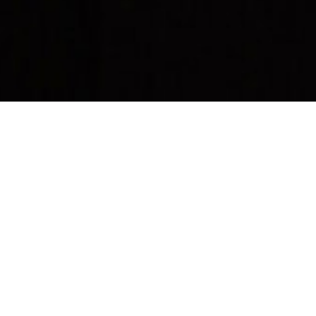
MEIDÄN PALVELUT
UUDISRAKENNUKSET
SANEERAUKSET
SISÄ- JA ULKOMAALAUKSET