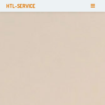
HTL-SERVICE
HOME
PALVELUT
YRITYS
LUOTETTAVA YHTEISTYÖKUMPPANI
OTA MEIHIN YHTEYTTÄ